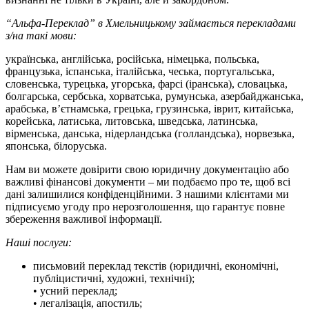
“Альфа-Переклад” в Хмельницькому займається перекладами
з/на такі мови:
українська, англійська, російська, німецька, польська,
французька, іспанська, італійська, чеська, португальська,
словенська, турецька, угорська, фарсі (іранська), словацька,
болгарська, сербська, хорватська, румунська, азербайджанська,
арабська, в’єтнамська, грецька, грузинська, іврит, китайська,
корейська, латиська, литовська, шведська, латинська,
вірменська, данська, нідерландська (голландська), норвезька,
японська, білоруська.
Нам ви можете довірити свою юридичну документацію або
важливі фінансові документи – ми подбаємо про те, щоб всі
дані залишилися конфіденційними. З нашими клієнтами ми
підписуємо угоду про нерозголошення, що гарантує повне
збереження важливої інформації.
Наші послуги:
письмовий переклад текстів (юридичні, економічні,
публіцистичні, художні, технічні);
• усний переклад;
• легалізація, апостиль;