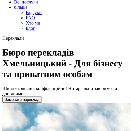
Всі послуги
більше
Відгуки
FAQ
Хто ми
Блог
Переклади
Бюро перекладів
Хмельницький - Для бізнесу
та приватним особам
Швидко, якісно, конфіденційно!
Нотаріально завіримо та
доставимо
Замовити переклад