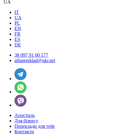
UA
IT
UA
PL
EN
FR
ES
DE
38 097 91 00 177
alfapereklad@ukr.net
Апостиль
Для бізнесу
Переклади для тебе
Контакти