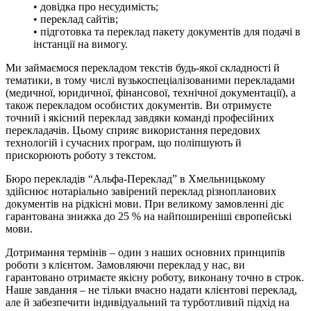
• довідка про несудимість;
• переклад сайтів;
• підготовка та переклад пакету документів для подачі в
інстанції на вимогу.
Ми займаємося перекладом текстів будь-якої складності й
тематики, в тому числі вузькоспеціалізованими перекладами
(медичної, юридичної, фінансової, технічної документації), а
також перекладом особистих документів. Ви отримуєте
точний і якісний переклад завдяки команді професійних
перекладачів. Цьому сприяє використання передових
технологій і сучасних програм, що поліпшують й
прискорюють роботу з текстом.
Бюро перекладів “Альфа-Переклад” в Хмельницькому
здійснює нотаріально завірений переклад різнопланових
документів на рідкісні мови. При великому замовленні діє
гарантована знижка до 25 % на найпоширеніші європейські
мови.
Дотримання термінів – один з наших основних принципів
роботи з клієнтом. Замовляючи переклад у нас, ви
гарантовано отримаєте якісну роботу, виконану точно в строк.
Наше завдання – не тільки вчасно надати клієнтові переклад,
але й забезпечити індивідуальний та турботливий підхід на