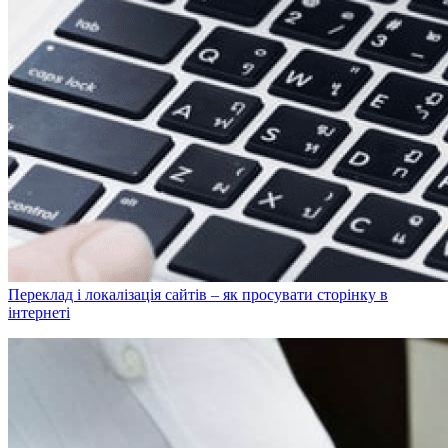
Переклад і локалізація сайтів – як просувати сторінку в
інтернеті