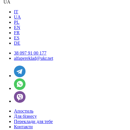
UA
IT
UA
PL
EN
FR
ES
DE
38 097 91 00 177
alfapereklad@ukr.net
Апостиль
Для бізнесу
Переклади для тебе
Контакти