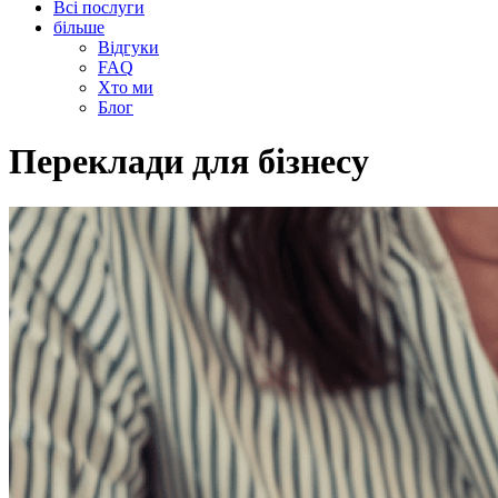
Всі послуги
більше
Відгуки
FAQ
Хто ми
Блог
Переклади для бізнесу