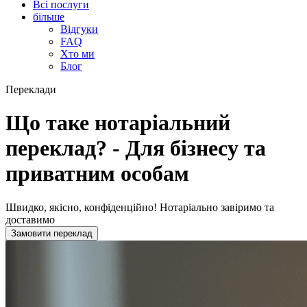
Всі послуги
більше
Відгуки
FAQ
Хто ми
Блог
Переклади
Що таке нотаріальний
переклад? - Для бізнесу та
приватним особам
Швидко, якісно, конфіденційно!
Нотаріально завіримо та
доставимо
Замовити переклад