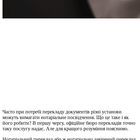
Часто при потребі перекладу документів різні установи
можуть вимагати нотаріальне посвідчення. Що це таке і як
його робити? В першу чергу, офіційне бюро перекладів точно
таку послугу надає. Але для кращого розуміння пояснимо.
Нотаріальний переклад або ж нотаріально завірений переклад