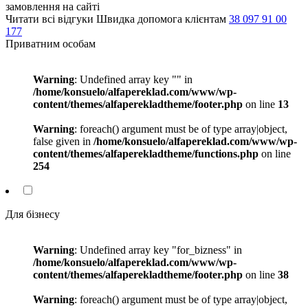
замовлення на сайті
Читати всі відгуки Швидка допомога клієнтам
38 097 91 00
177
Приватним особам
Warning
: Undefined array key "" in
/home/konsuelo/alfapereklad.com/www/wp-
content/themes/alfaperekladtheme/footer.php
on line
13
Warning
: foreach() argument must be of type array|object,
false given in
/home/konsuelo/alfapereklad.com/www/wp-
content/themes/alfaperekladtheme/functions.php
on line
254
Для бізнесу
Warning
: Undefined array key "for_bizness" in
/home/konsuelo/alfapereklad.com/www/wp-
content/themes/alfaperekladtheme/footer.php
on line
38
Warning
: foreach() argument must be of type array|object,