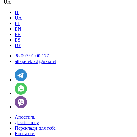
UA
IT
UA
PL
EN
FR
ES
DE
38 097 91 00 177
alfapereklad@ukr.net
Апостиль
Для бізнесу
Переклади для тебе
Контакти