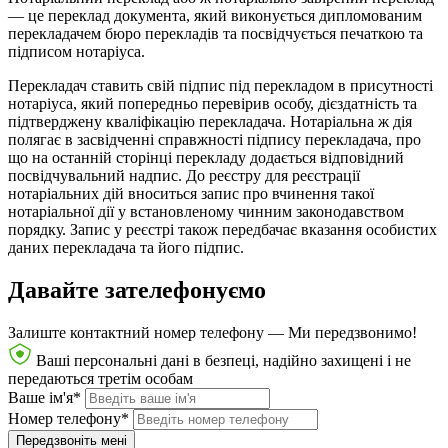
— це переклад документа, який виконується дипломованим
перекладачем бюро перекладів та посвідчується печаткою та
підписом нотаріуса.
Перекладач ставить свій підпис під перекладом в присутності
нотаріуса, який попередньо перевірив особу, дієздатність та
підтверджену кваліфікацію перекладача. Нотаріальна ж дія
полягає в засвідченні справжності підпису перекладача, про
що на останній сторінці перекладу додається відповідний
посвідчувальний надпис. До реєстру для реєстрації
нотаріальних дій вноситься запис про вчинення такої
нотаріальної дії у встановленому чинним законодавством
порядку. Запис у реєстрі також передбачає вказання особистих
даних перекладача та його підпис.
Давайте зателефонуємо
Залиште контактний номер телефону —
Ми передзвонимо!
Ваші персональні дані в безпеці, надійно захищені і не
передаються третім особам
Ваше ім'я*
Номер телефону*